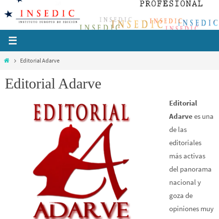
Ir
al
contenido
Inicio
Editorial Adarve
Editorial Adarve
Editorial
Adarve
es una
de las
editoriales
más activas
del panorama
nacional y
goza de
opiniones muy