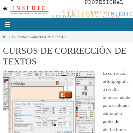
Ir
al
contenido
Inicio
CURSOS DE CORRECCIÓN DE TEXTOS
CURSOS DE CORRECCIÓN DE
TEXTOS
La corrección
ortotipográfic
a resulta
imprescindible
para cualquier
editorial si
pretende
ofertar libros