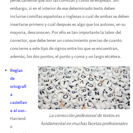
perfectamente qué son las comillas y cómo se emplean. Sin
embargo, si en el interior de ese determinado texto deben
incluirse comillas españolas o inglesas o cuál de ambas se deben
insertarse primero y cuál después es algo que los autores, en su
mayoría, desconocen. Por ello es tan importante la labor del
corrector, que debe tener un conocimiento preciso de cuanto
concierne a este tipo de signos entre los que se encuentran,
además, los dos puntos, el punto y coma y un largo etcétera.
Reglas
de
ortografí
a
castellan
a al uso.-
La corrección profesional de textos es
Haciend
fundamental en muchas facetas profesionales
o