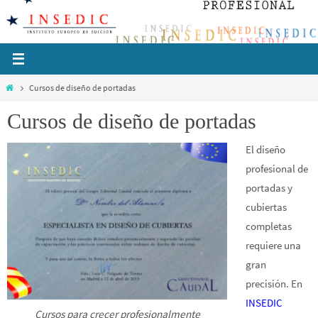
Ir
al
contenido
Inicio
Cursos de diseño de portadas
Cursos de diseño de portadas
El diseño
profesional de
portadas y
cubiertas
completas
requiere una
gran
precisión. En
INSEDIC
Cursos para crecer profesionalmente