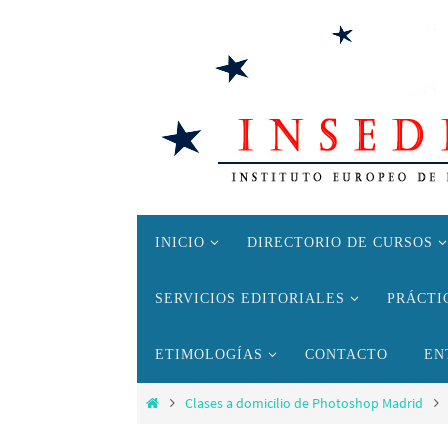
Ir
al
contenido
Ir
INICIO
DIRECTORIO DE CURSOS
al
contenido
SERVICIOS EDITORIALES
PRÁCTI
ETIMOLOGÍAS
CONTACTO
EN
Inicio
Clases a domicilio de Photoshop Madrid