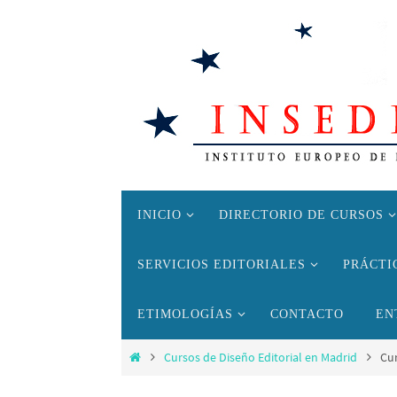
Ir
al
contenido
Ir
INICIO
DIRECTORIO DE CURSOS
al
contenido
SERVICIOS EDITORIALES
PRÁCTI
ETIMOLOGÍAS
CONTACTO
EN
Inicio
Cursos de Diseño Editorial en Madrid
Cur