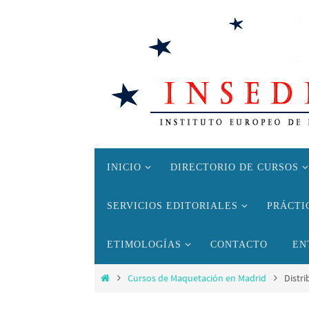
Ir
al
contenido
Ir
INICIO
DIRECTORIO DE CURSOS
al
contenido
SERVICIOS EDITORIALES
PRÁCTI
ETIMOLOGÍAS
CONTACTO
EN
Inicio
Cursos de Maquetación en Madrid
Distr