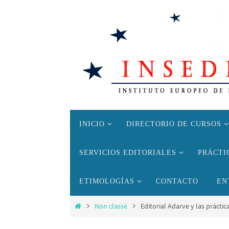
Ir
al
contenido
Ir
INICIO
DIRECTORIO DE CURSOS
al
contenido
SERVICIOS EDITORIALES
PRÁCTI
ETIMOLOGÍAS
CONTACTO
EN
Inicio
Non classé
Editorial Adarve y las práct