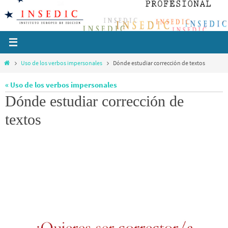
Ir
al
contenido
Inicio
Uso de los verbos impersonales
Dónde estudiar corrección de textos
« Uso de los verbos impersonales
Dónde estudiar corrección de
textos