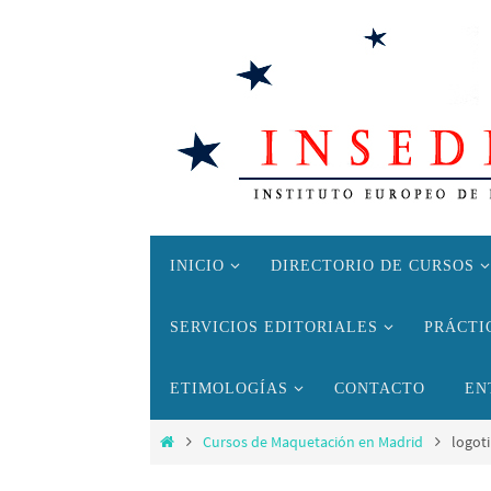
Ir
al
contenido
Ir
INICIO
DIRECTORIO DE CURSOS
al
contenido
SERVICIOS EDITORIALES
PRÁCTI
ETIMOLOGÍAS
CONTACTO
EN
Inicio
Cursos de Maquetación en Madrid
logot