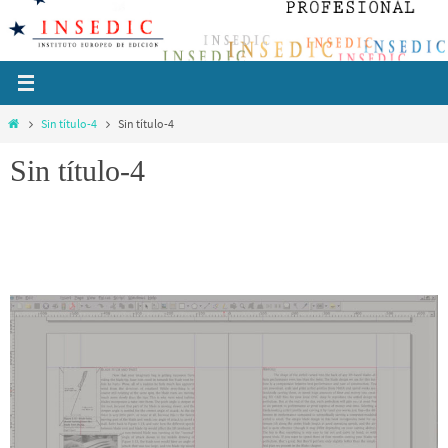
Ir
al
contenido
Inicio
Sin título-4
Sin título-4
Sin título-4